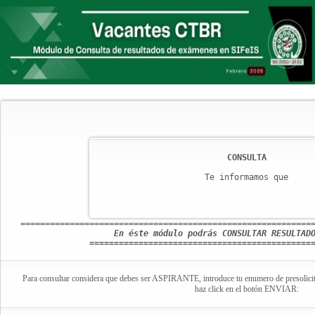
CONSULTA
Te informamos que
===========================================================
En éste módulo podrás CONSULTAR RESULTAD
=============================================
Para consultar considera que debes ser ASPIRANTE, introduce tu enumero de presolicitud
haz click en el botón ENVIAR: