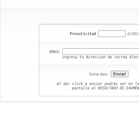
Presolicitud
(6 DIG
EMAIL
ingresa tu direccion de correo elec
Enviar datos:
Al dar click a enviar podrás ver en l
pantalla el RESULTADO DE EXAME